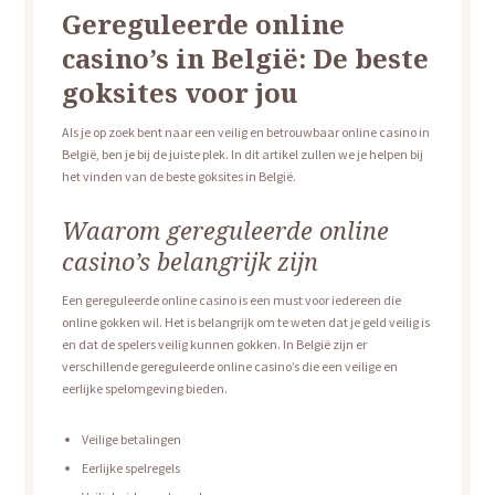
Gereguleerde online
casino’s in België: De beste
goksites voor jou
Als je op zoek bent naar een veilig en betrouwbaar online casino in
België, ben je bij de juiste plek. In dit artikel zullen we je helpen bij
het vinden van de beste goksites in België.
Waarom gereguleerde online
casino’s belangrijk zijn
Een gereguleerde online casino is een must voor iedereen die
online gokken wil. Het is belangrijk om te weten dat je geld veilig is
en dat de spelers veilig kunnen gokken. In België zijn er
verschillende gereguleerde online casino’s die een veilige en
eerlijke spelomgeving bieden.
Veilige betalingen
Eerlijke spelregels