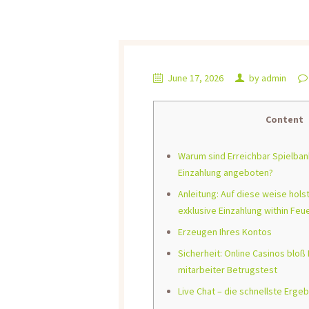
June 17, 2026
by
admin
Content
Warum sind Erreichbar Spielban
Einzahlung angeboten?
Anleitung: Auf diese weise holst
exklusive Einzahlung within Fe
Erzeugen Ihres Kontos
Sicherheit: Online Casinos bloß L
mitarbeiter Betrugstest
Live Chat – die schnellste Ergeb