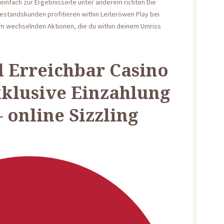
einfach zur Ergebnisseite unter anderem richten Die
standskunden profitieren within Leiteröwen Play bei
m wechselnden Aktionen, die du within deinem Umriss
 Erreichbar Casino
xklusive Einzahlung
 online Sizzling