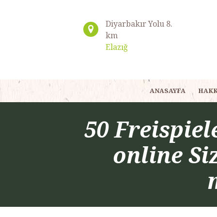
Diyarbakır Yolu 8.
km
Elazığ
ANASAYFA
HAKK
50 Freispie
online Si