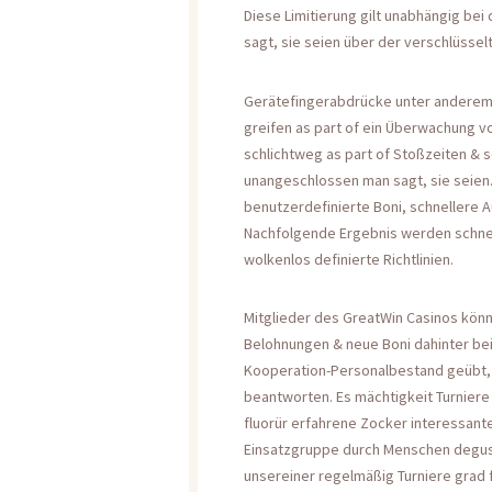
Diese Limitierung gilt unabhängig b
sagt, sie seien über der verschlüsse
Gerätefingerabdrücke unter anderem
greifen as part of ein Überwachung v
schlichtweg as part of Stoßzeiten & 
unangeschlossen man sagt, sie seien.
benutzerdefinierte Boni, schnellere A
Nachfolgende Ergebnis werden schne
wolkenlos definierte Richtlinien.
Mitglieder des GreatWin Casinos kö
Belohnungen & neue Boni dahinter bei
Kooperation-Personalbestand geübt, 
beantworten. Es mächtigkeit Turniere
fluorür erfahrene Zocker interessant
Einsatzgruppe durch Menschen degust
unsereiner regelmäßig Turniere grad f