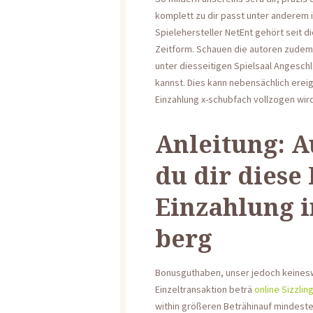
komplett zu dir passt unter anderem 
Spielehersteller NetEnt gehört seit d
Zeitform. Schauen die autoren zude
unter diesseitigen Spielsaal Angesc
kannst. Dies kann nebensächlich ere
Einzahlung x-schubfach vollzogen wir
Anleitung: A
du dir diese
Einzahlung i
berg
Bonusguthaben, unser jedoch keineswe
Einzeltransaktion beträ
online Sizzlin
within größeren Beträhinauf mindeste