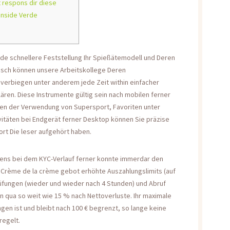
t respons dir diese
 inside Verde
de schnellere Feststellung Ihr Spießätemodell und Deren
nsch können unsere Arbeitskollege Deren
verbiegen unter anderem jede Zeit within einfacher
en. Diese Instrumente gültig sein nach mobilen ferner
n der Verwendung von Supersport, Favoriten unter
vitäten bei Endgerät ferner Desktop können Sie präzise
ort Die leser aufgehört haben.
tens bei dem KYC-Verlauf ferner konnte immerdar den
 Crème de la crème gebot erhöhte Auszahlungslimits (auf
üfungen (wieder und wieder nach 4 Stunden) und Abruf
n qua so weit wie 15 % nach Nettoverluste. Ihr maximale
ngen ist und bleibt nach 100 € begrenzt, so lange keine
regelt.